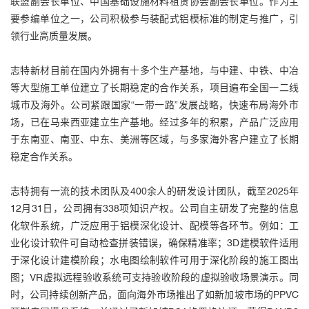
联盟副会长单位、中国基础设施材料租赁协会副会长单位。作为主
要参编单位之一，公司积极参与装配式铝模标准的制定与推广，引
领行业高质量发展。
志特新材目前在国内外拥有十多个生产基地，与中建、中铁、中冶
等大型施工单位建立了长期稳定的合作关系，项目遍布全国一二线
城市及海外。公司紧跟国家“一带一路”发展战略，快速布局海外市
场，已在马来西亚建立生产基地。经过多年的积累，产品广泛应用
于东南亚、南亚、中东、美洲等区域，与多家海外客户建立了长期
稳定合作关系。
志特拥有一流的技术团队及400余人的研发设计团队，截至2025年
12月31日，公司拥有338项知识产权。公司自主研发了完整的信息
化软件系统，广泛应用于铝模深化设计、配模等各环节。例如：工
业化设计软件可自动检查拼装错误，确保精准率；3D建模软件适用
于深化设计建模阶段；水电图绘制软件可用于深化阶段的施工图出
图；VR虚拟远程验收系统可支持验收阶段的虚拟验收场景演示。同
时，公司持续创新产品，面向海外市场推出了如新加坡市场的PPVC